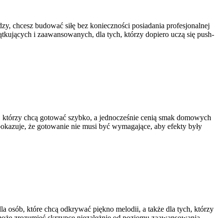
dzy, chcesz budować siłę bez konieczności posiadania profesjonalnej
ątkujących i zaawansowanych, dla tych, którzy dopiero uczą się push-
ch, którzy chcą gotować szybko, a jednocześnie cenią smak domowych
 pokazuje, że gotowanie nie musi być wymagające, aby efekty były
a osób, które chcą odkrywać piękno melodii, a także dla tych, którzy
 może zrozumieć skrzypce niezależnie od poziomu zaawansowania.