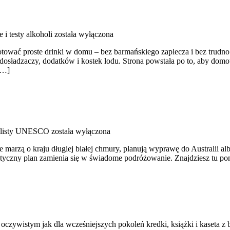
 i testy alkoholi
została wyłączona
ygotować proste drinki w domu – bez barmańskiego zaplecza i bez trud
ów, dosładzaczy, dodatków i kostek lodu. Strona powstała po to, aby 
[…]
z listy UNESCO
została wyłączona
 marzą o kraju długiej białej chmury, planują wyprawę do Australii al
ystyczny plan zamienia się w świadome podróżowanie. Znajdziesz tu po
k oczywistym jak dla wcześniejszych pokoleń kredki, książki i kaseta z 