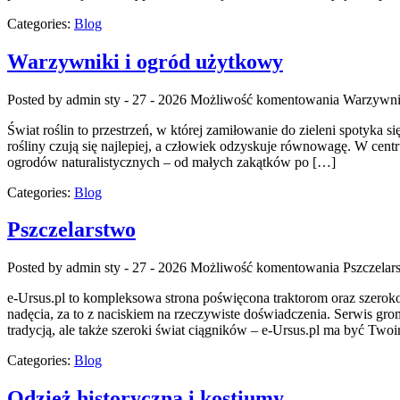
Categories:
Blog
Warzywniki i ogród użytkowy
Posted by admin
sty - 27 - 2026
Możliwość komentowania
Warzywni
Świat roślin to przestrzeń, w której zamiłowanie do zieleni spotyka
rośliny czują się najlepiej, a człowiek odzyskuje równowagę. W cent
ogrodów naturalistycznych – od małych zakątków po […]
Categories:
Blog
Pszczelarstwo
Posted by admin
sty - 27 - 2026
Możliwość komentowania
Pszczelar
e-Ursus.pl to kompleksowa strona poświęcona traktorom oraz szerok
nadęcia, za to z naciskiem na rzeczywiste doświadczenia. Serwis grom
tradycją, ale także szeroki świat ciągników – e-Ursus.pl ma być Tw
Categories:
Blog
Odzież historyczna i kostiumy