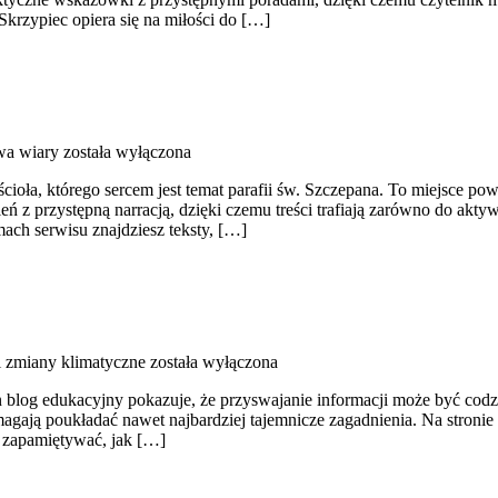
Skrzypiec opiera się na miłości do […]
wa wiary
została wyłączona
ioła, którego sercem jest temat parafii św. Szczepana. To miejsce pows
eń z przystępną narracją, dzięki czemu treści trafiają zarówno do akty
amach serwisu znajdziesz teksty, […]
i zmiany klimatyczne
została wyłączona
n blog edukacyjny pokazuje, że przyswajanie informacji może być codzi
omagają poukładać nawet najbardziej tajemnicze zagadnienia. Na stronie
ej zapamiętywać, jak […]