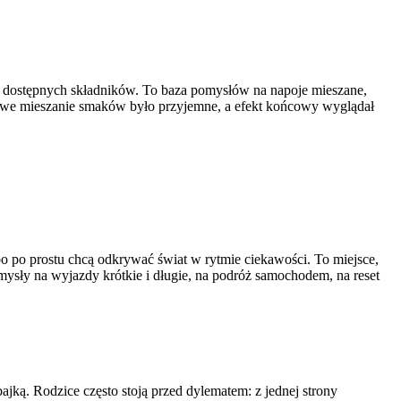
no dostępnych składników. To baza pomysłów na napoje mieszane,
domowe mieszanie smaków było przyjemne, a efekt końcowy wyglądał
bo po prostu chcą odkrywać świat w rytmie ciekawości. To miejsce,
mysły na wyjazdy krótkie i długie, na podróż samochodem, na reset
bajką. Rodzice często stoją przed dylematem: z jednej strony