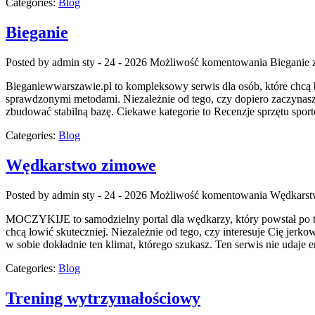
Categories:
Blog
Bieganie
Posted by admin
sty - 24 - 2026
Możliwość komentowania
Bieganie
z
Bieganiewwarszawie.pl to kompleksowy serwis dla osób, które chcą bi
sprawdzonymi metodami. Niezależnie od tego, czy dopiero zaczynasz p
zbudować stabilną bazę. Ciekawe kategorie to Recenzje sprzętu spor
Categories:
Blog
Wędkarstwo zimowe
Posted by admin
sty - 24 - 2026
Możliwość komentowania
Wędkarst
MOCZYKIJE to samodzielny portal dla wędkarzy, który powstał po to
chcą łowić skuteczniej. Niezależnie od tego, czy interesuje Cię je
w sobie dokładnie ten klimat, którego szukasz. Ten serwis nie udaje 
Categories:
Blog
Trening wytrzymałościowy