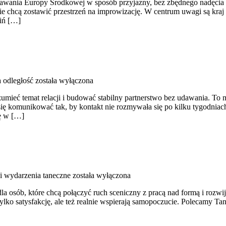
znawania Europy Środkowej w sposób przyjazny, bez zbędnego nadęcia 
 chcą zostawić przestrzeń na improwizację. W centrum uwagi są kraj ter
kiń […]
a odległość
została wyłączona
ozumieć temat relacji i budować stabilny partnerstwo bez udawania. To
ię komunikować tak, by kontakt nie rozmywała się po kilku tygodniac
gę w […]
 i wydarzenia taneczne
została wyłączona
a osób, które chcą połączyć ruch sceniczny z pracą nad formą i rozwij
e tylko satysfakcję, ale też realnie wspierają samopoczucie. Polecamy T