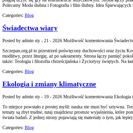
Polecamy Moda ślubna i Fotografia i film ślubny. Idea Śpiewających 
Categories:
Blog
Świadectwa wiary
Posted by admin
sty - 21 - 2026
Możliwość komentowania
Świadect
Szczepan.org.pl to przestrzeń poświęcony duchowości oraz życiu Kośc
modlitwy, przez liturgię, aż po sakramenty. Strona łączy pamięć pokol
także: Teologia i filozofia chrześcijańska i Życiorysy świętych. Na ł
Categories:
Blog
Ekologia i zmiany klimatyczne
Posted by admin
sty - 19 - 2026
Możliwość komentowania
Ekologia 
To miejsce powstało z prostej myśli: nauka nie musi być sztywna. Te
tematy są zbyt trudne, tutaj znajdziesz prostsze wyjaśnienia, które p
świata badań. Z jednej strony pojawiają się materiały o tym, jak lepi
Categories:
Blog