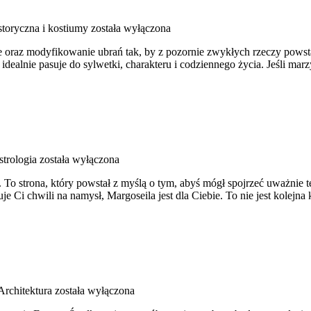
storyczna i kostiumy
została wyłączona
 oraz modyfikowanie ubrań tak, by z pozornie zwykłych rzeczy powstawa
idealnie pasuje do sylwetki, charakteru i codziennego życia. Jeśli mar
strologia
została wyłączona
 To strona, który powstał z myślą o tym, abyś mógł spojrzeć uważnie te
je Ci chwili na namysł, Margoseila jest dla Ciebie. To nie jest kolej
Architektura
została wyłączona