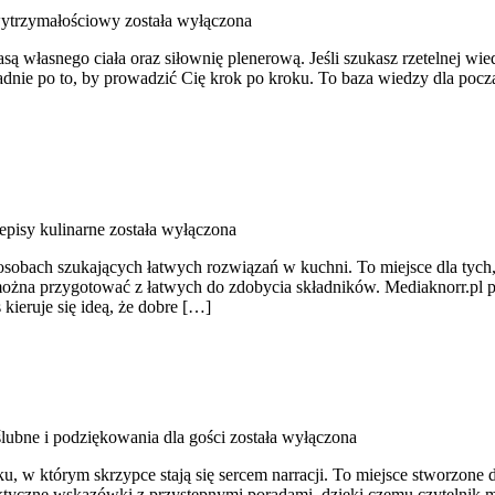
wytrzymałościowy
została wyłączona
ą własnego ciała oraz siłownię plenerową. Jeśli szukasz rzetelnej wie
kładnie po to, by prowadzić Cię krok po kroku. To baza wiedzy dla pocz
episy kulinarne
została wyłączona
o osobach szukających łatwych rozwiązań w kuchni. To miejsce dla ty
re można przygotować z łatwych do zdobycia składników. Mediaknorr.pl
kieruje się ideą, że dobre […]
ślubne i podziękowania dla gości
została wyłączona
 w którym skrzypce stają się sercem narracji. To miejsce stworzone dl
aktyczne wskazówki z przystępnymi poradami, dzięki czemu czytelnik