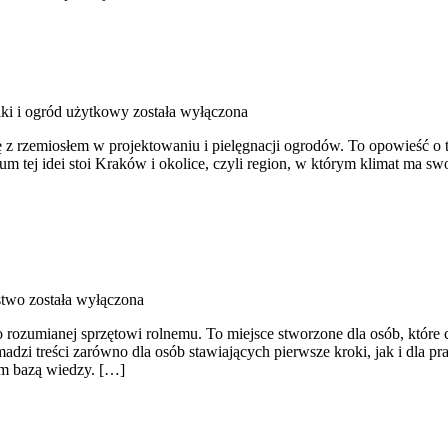
ki i ogród użytkowy
została wyłączona
 się z rzemiosłem w projektowaniu i pielęgnacji ogrodów. To opowieść 
rum tej idei stoi Kraków i okolice, czyli region, w którym klimat ma 
stwo
została wyłączona
o rozumianej sprzętowi rolnemu. To miejsce stworzone dla osób, któr
adzi treści zarówno dla osób stawiających pierwsze kroki, jak i dla pr
oim bazą wiedzy. […]