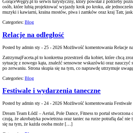
GorąceWęgry.pl to serwis turystyczny, który powstał z potrzeby po
osób, które lubią projektować wyjazdy krok po kroku, ale jednocześnie
muzyki i kawiarni, kraina mostów, piwa i zamków oraz kraj Tatr, jas
Categories:
Blog
Relacje na odległość
Posted by admin
sty - 25 - 2026
Możliwość komentowania
Relacje n
ZatrzymajFaceta.pl to konkretna przestrzeń dla kobiet, które chcą zr
sytuację z nowego kąta, znaleźć sensowne wskazówki oraz nauczyć s
po zerwaniu. Strona skupia się na tym, co naprawdę utrzymuje uwa
Categories:
Blog
Festiwale i wydarzenia taneczne
Posted by admin
sty - 24 - 2026
Możliwość komentowania
Festiwale
Dream Team Łódź – Aerial, Pole Dance, Fitness to portal stworzona dl
czują, że akrobatyka powietrzna oraz taniec na rurze potrafią dać ni
się na tym, że każda osoba może […]