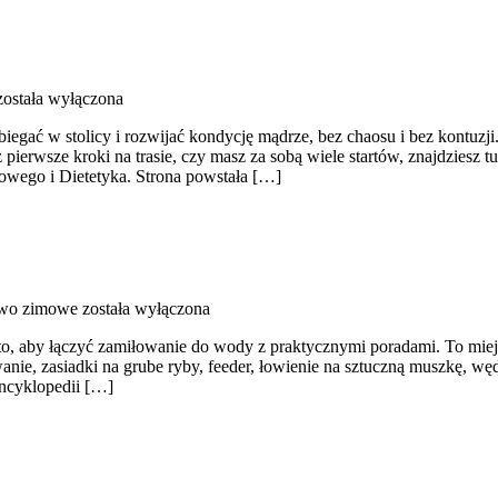
ostała wyłączona
egać w stolicy i rozwijać kondycję mądrze, bez chaosu i bez kontuzji
ierwsze kroki na trasie, czy masz za sobą wiele startów, znajdziesz 
towego i Dietetyka. Strona powstała […]
wo zimowe
została wyłączona
, aby łączyć zamiłowanie do wody z praktycznymi poradami. To miejsc
rkowanie, zasiadki na grube ryby, feeder, łowienie na sztuczną muszk
encyklopedii […]