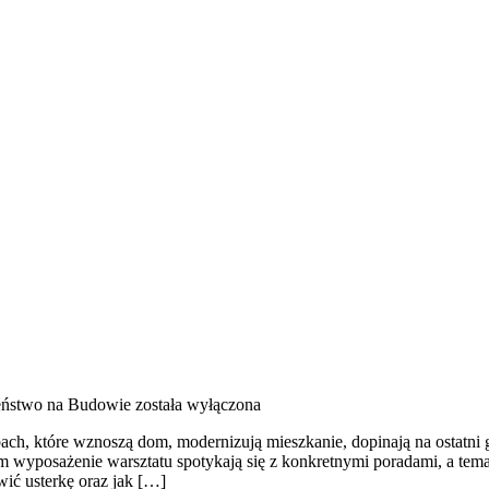
eństwo na Budowie
została wyłączona
ch, które wznoszą dom, modernizują mieszkanie, dopinają na ostatni g
m wyposażenie warsztatu spotykają się z konkretnymi poradami, a tema
ić usterkę oraz jak […]