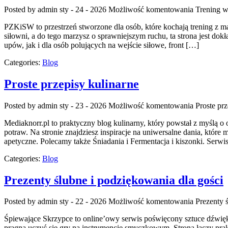
Posted by admin
sty - 24 - 2026
Możliwość komentowania
Trening 
PZKiSW to przestrzeń stworzone dla osób, które kochają trening z mas
siłowni, a do tego marzysz o sprawniejszym ruchu, ta strona jest do
upów, jak i dla osób polujących na wejście siłowe, front […]
Categories:
Blog
Proste przepisy kulinarne
Posted by admin
sty - 23 - 2026
Możliwość komentowania
Proste prz
Mediaknorr.pl to praktyczny blog kulinarny, który powstał z myślą 
potraw. Na stronie znajdziesz inspiracje na uniwersalne dania, któ
apetyczne. Polecamy także Śniadania i Fermentacja i kiszonki. Serwis 
Categories:
Blog
Prezenty ślubne i podziękowania dla gości
Posted by admin
sty - 22 - 2026
Możliwość komentowania
Prezenty 
Śpiewające Skrzypce to online’owy serwis poświęcony sztuce dźwięku,
pragną uczyć się gry na instrumencie smyczkowym. Strona łączy pr