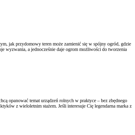
o tym, jak przydomowy teren może zamienić się w spójny ogród, gdzie
swoje wyzwania, a jednocześnie daje ogrom możliwości do tworzenia
e chcą opanować temat urządzeń rolnych w praktyce – bez zbędnego
aktyków z wieloletnim stażem. Jeśli interesuje Cię legendarna marka z