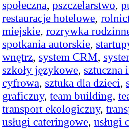
społeczna
,
pszczelarstwo
,
p
restauracje hotelowe
,
rolni
miejskie
,
rozrywka rodzinn
spotkania autorskie
,
startup
wnętrz
,
system CRM
,
syst
szkoły językowe
,
sztuczna 
cyfrowa
,
sztuka dla dzieci
,
graficzny
,
team building
,
te
transport ekologiczny
,
trans
usługi cateringowe
,
usługi