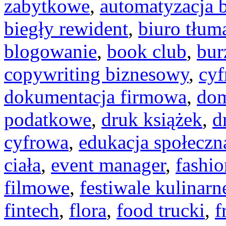
zabytkowe
,
automatyzacja b
biegły rewident
,
biuro tłum
blogowanie
,
book club
,
bur
copywriting biznesowy
,
cyf
dokumentacja firmowa
,
dom
podatkowe
,
druk książek
,
d
cyfrowa
,
edukacja społeczn
ciała
,
event manager
,
fashio
filmowe
,
festiwale kulinarn
fintech
,
flora
,
food trucki
,
f