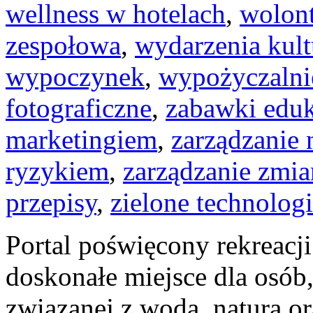
wellness w hotelach
,
wolont
zespołowa
,
wydarzenia kult
wypoczynek
,
wypożyczaln
fotograficzne
,
zabawki edu
marketingiem
,
zarządzanie
ryzykiem
,
zarządzanie zmi
przepisy
,
zielone technolog
Portal poświęcony rekreacj
doskonałe miejsce dla osób
związanej z wodą, naturą o