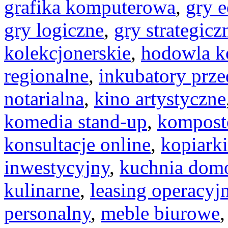
grafika komputerowa
,
gry 
gry logiczne
,
gry strategicz
kolekcjonerskie
,
hodowla k
regionalne
,
inkubatory prze
notarialna
,
kino artystyczne
komedia stand-up
,
kompost
konsultacje online
,
kopiarki
inwestycyjny
,
kuchnia dom
kulinarne
,
leasing operacyj
personalny
,
meble biurowe