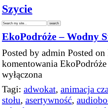
Szycie
EkoPodróże – Wodny St
Posted by admin
Posted on 
komentowania
EkoPodróże 
wyłączona
Tagi:
adwokat
,
animacja cz
stołu
,
asertywność
,
audiobo