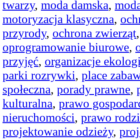
twarzy
,
moda damska
,
moda
motoryzacja klasyczna
,
och
przyrody
,
ochrona zwierząt
oprogramowanie biurowe
,
przyjęć
,
organizacje ekolog
parki rozrywki
,
place zaba
społeczna
,
porady prawne
,
kulturalna
,
prawo gospodar
nieruchomości
,
prawo rodz
projektowanie odzieży
,
proj